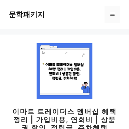
컨
텐
문학패키지
메
츠
로
뉴
건
너
뛰
기
이마트 트레이더스 멤버십 혜택
정리 | 가입비용, 연회비 | 상품
권 할인, 적립금, 주차혜택