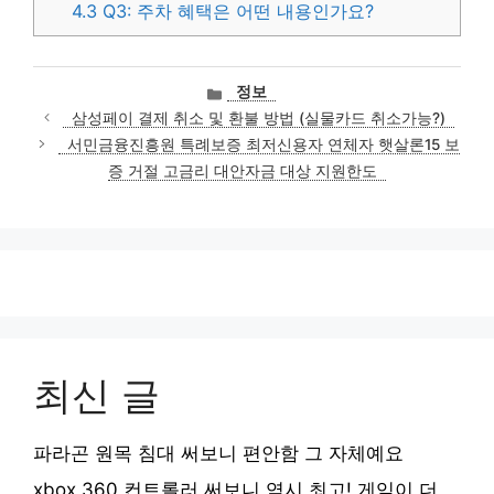
4.3
Q3: 주차 혜택은 어떤 내용인가요?
카
정보
테
삼성페이 결제 취소 및 환불 방법 (실물카드 취소가능?)
고
서민금융진흥원 특례보증 최저신용자 연체자 햇살론15 보
리
증 거절 고금리 대안자금 대상 지원한도
최신 글
파라곤 원목 침대 써보니 편안함 그 자체예요
xbox 360 컨트롤러 써보니 역시 최고! 게임이 더