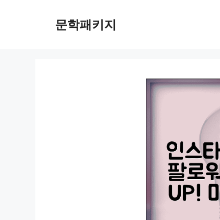
컨
텐
문학패키지
츠
로
건
너
뛰
기