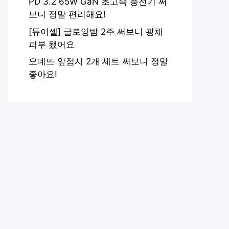
PD 3.2 65W GaN 초고속 충전기 써
보니 정말 편리해요!
[듀이셀] 글로잉밤 2주 써보니 광채
피부 됐어요
오데뜨 앞접시 2개 세트 써보니 정말
좋아요!