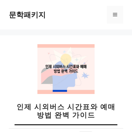
컨
텐
문학패키지
메
츠
로
뉴
건
너
뛰
기
인제 시외버스 시간표와 예매
방법 완벽 가이드