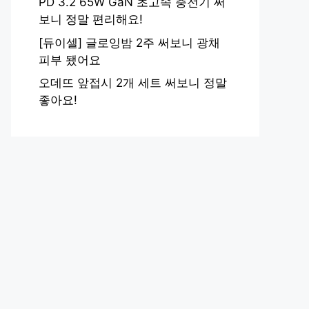
PD 3.2 65W GaN 초고속 충전기 써
보니 정말 편리해요!
[듀이셀] 글로잉밤 2주 써보니 광채
피부 됐어요
오데뜨 앞접시 2개 세트 써보니 정말
좋아요!