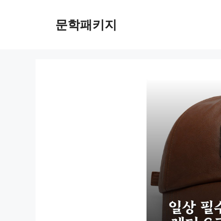
컨
텐
문학패키지
츠
로
건
너
뛰
기