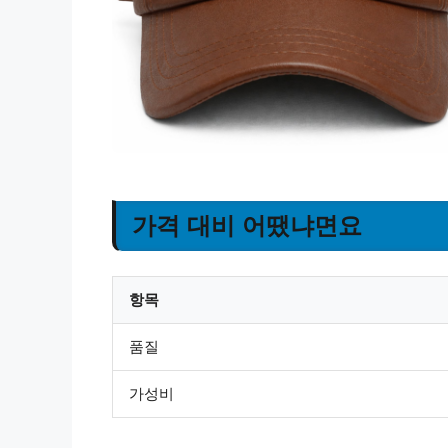
가격 대비 어땠냐면요
항목
품질
가성비