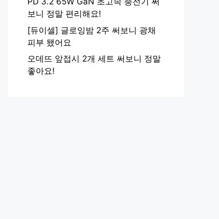
PD 3.2 65W GaN 초고속 충전기 써
보니 정말 편리해요!
[듀이셀] 글로잉밤 2주 써보니 광채
피부 됐어요
오데뜨 앞접시 2개 세트 써보니 정말
좋아요!