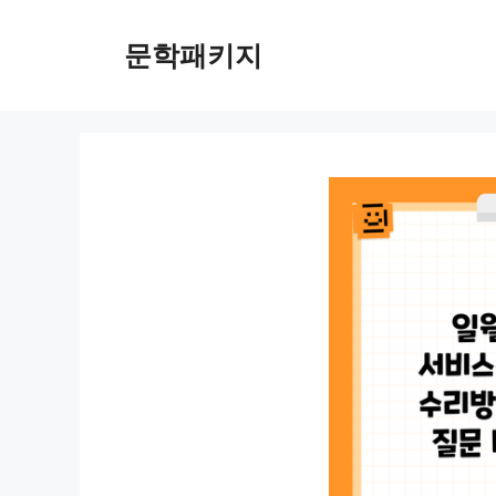
컨
텐
문학패키지
츠
로
건
너
뛰
기