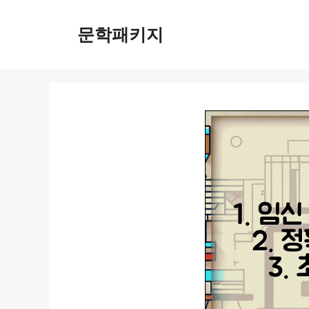
컨
텐
문학패키지
츠
로
건
너
뛰
기