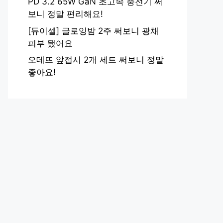
PD 3.2 65W GaN 초고속 충전기 써
보니 정말 편리해요!
[듀이셀] 글로잉밤 2주 써보니 광채
피부 됐어요
오데뜨 앞접시 2개 세트 써보니 정말
좋아요!