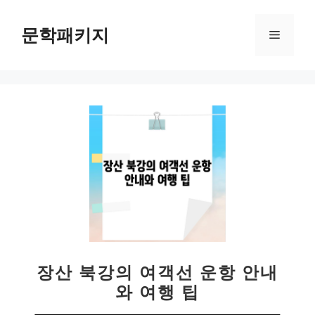
컨
텐
문학패키지
메
츠
로
뉴
건
너
뛰
기
장산 북강의 여객선 운항 안내
와 여행 팁