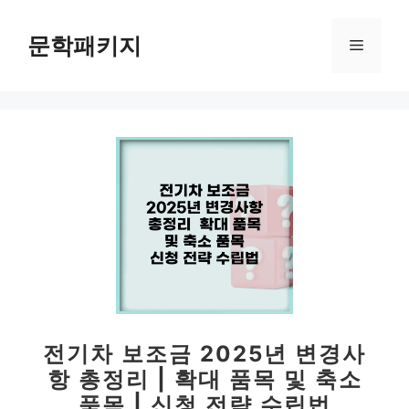
컨
텐
문학패키지
메
츠
로
뉴
건
너
뛰
기
전기차 보조금 2025년 변경사
항 총정리 | 확대 품목 및 축소
품목 | 신청 전략 수립법