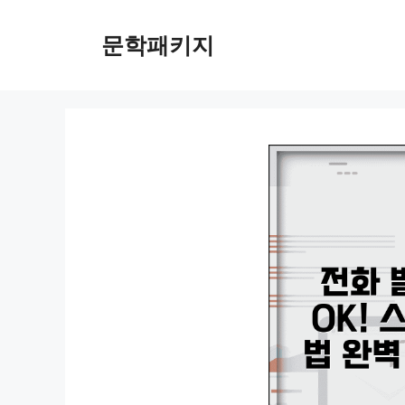
컨
텐
문학패키지
츠
로
건
너
뛰
기