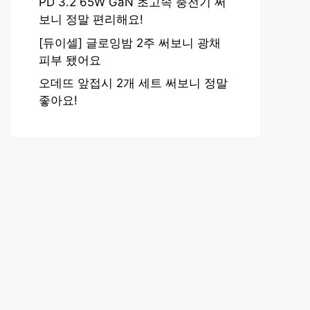
PD 3.2 65W GaN 초고속 충전기 써
보니 정말 편리해요!
[듀이셀] 글로잉밤 2주 써보니 광채
피부 됐어요
오데뜨 앞접시 2개 세트 써보니 정말
좋아요!