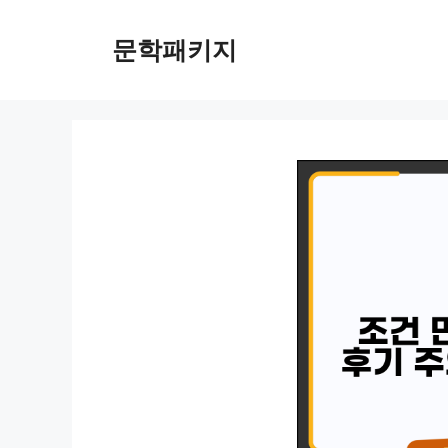
컨
텐
문학패키지
츠
로
건
너
뛰
기