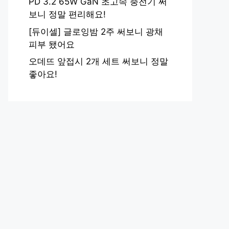
PD 3.2 65W GaN 초고속 충전기 써
보니 정말 편리해요!
[듀이셀] 글로잉밤 2주 써보니 광채
피부 됐어요
오데뜨 앞접시 2개 세트 써보니 정말
좋아요!