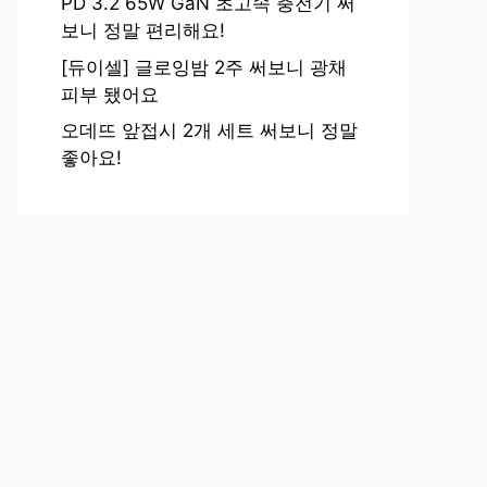
PD 3.2 65W GaN 초고속 충전기 써
보니 정말 편리해요!
[듀이셀] 글로잉밤 2주 써보니 광채
피부 됐어요
오데뜨 앞접시 2개 세트 써보니 정말
좋아요!