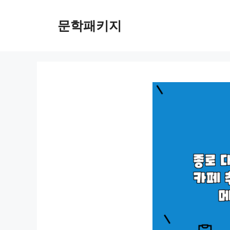
컨
텐
문학패키지
츠
로
건
너
뛰
기