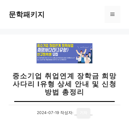
컨
텐
문학패키지
메
츠
로
뉴
건
너
뛰
기
중소기업 취업연계 장학금 희망
사다리 I유형 상세 안내 및 신청
방법 총정리
2024-07-19
작성자:
기자