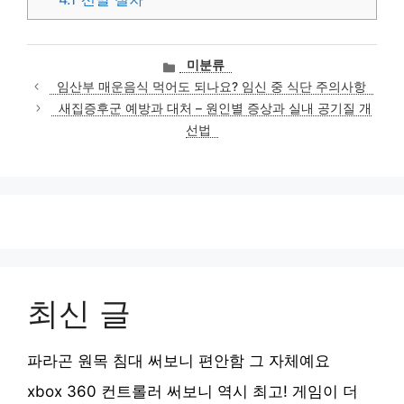
카
미분류
테
임산부 매운음식 먹어도 되나요? 임신 중 식단 주의사항
고
새집증후군 예방과 대처 – 원인별 증상과 실내 공기질 개
리
선법
최신 글
파라곤 원목 침대 써보니 편안함 그 자체예요
xbox 360 컨트롤러 써보니 역시 최고! 게임이 더