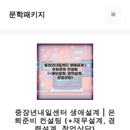
컨
텐
문학패키지
메
츠
로
뉴
건
너
뛰
기
중장년내일센터 생애설계 | 은
퇴준비 컨설팅 (+재무설계, 경
력설계, 창업상담)