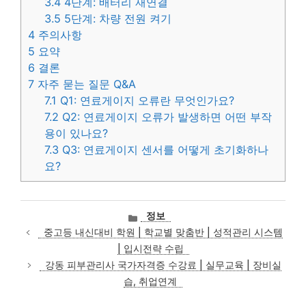
3.4
4단계: 배터리 재연결
3.5
5단계: 차량 전원 켜기
4
주의사항
5
요약
6
결론
7
자주 묻는 질문 Q&A
7.1
Q1: 연료게이지 오류란 무엇인가요?
7.2
Q2: 연료게이지 오류가 발생하면 어떤 부작
용이 있나요?
7.3
Q3: 연료게이지 센서를 어떻게 초기화하나
요?
카
정보
테
중고등 내신대비 학원 | 학교별 맞춤반 | 성적관리 시스템
고
| 입시전략 수립
리
강동 피부관리사 국가자격증 수강료 | 실무교육 | 장비실
습, 취업연계