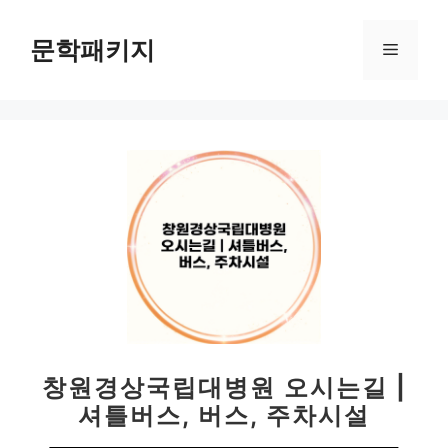
컨
텐
문학패키지
메
츠
로
뉴
건
너
뛰
기
창원경상국립대병원 오시는길 |
셔틀버스, 버스, 주차시설