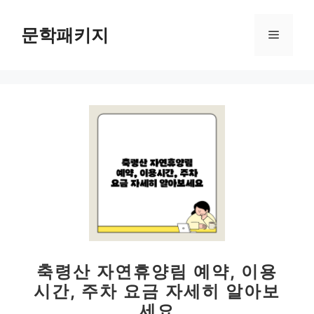
컨
텐
문학패키지
메
츠
로
뉴
건
너
뛰
기
축령산 자연휴양림 예약, 이용
시간, 주차 요금 자세히 알아보
세요