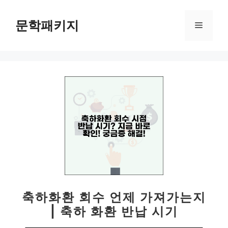
컨
텐
문학패키지
메
츠
로
뉴
건
너
뛰
기
축하화환 회수 언제 가져가는지
| 축하 화환 반납 시기