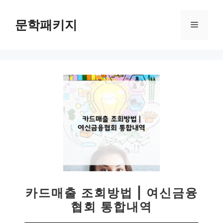
컨
텐
문학패키지
메
츠
로
뉴
건
너
뛰
기
카드매출 조회방법 | 여신금융
협회 통합내역