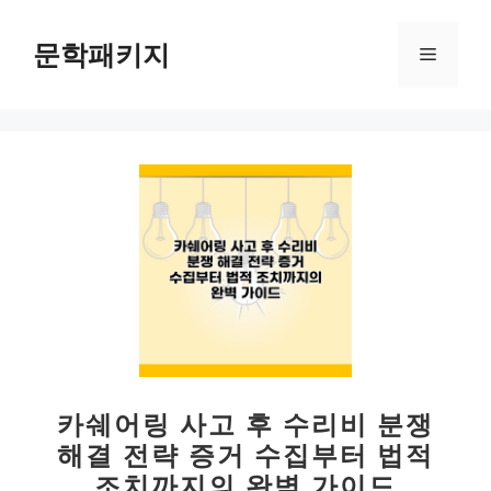
컨
텐
문학패키지
메
츠
로
뉴
건
너
뛰
기
카쉐어링 사고 후 수리비 분쟁
해결 전략 증거 수집부터 법적
조치까지의 완벽 가이드