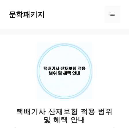
컨
텐
문학패키지
메
츠
로
뉴
건
너
뛰
기
택배기사 산재보험 적용 범위
및 혜택 안내