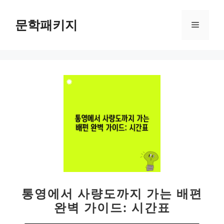
컨
텐
문학패키지
메
츠
로
뉴
건
너
뛰
기
통영에서 사량도까지 가는 배편
완벽 가이드: 시간표