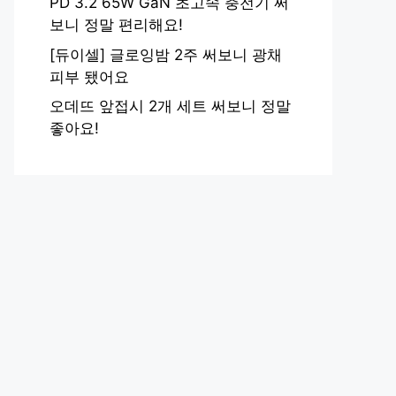
PD 3.2 65W GaN 초고속 충전기 써
보니 정말 편리해요!
[듀이셀] 글로잉밤 2주 써보니 광채
피부 됐어요
오데뜨 앞접시 2개 세트 써보니 정말
좋아요!