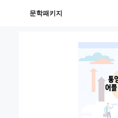
컨
텐
문학패키지
츠
로
건
너
뛰
기