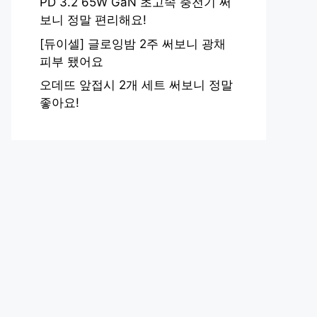
PD 3.2 65W GaN 초고속 충전기 써
보니 정말 편리해요!
[듀이셀] 글로잉밤 2주 써보니 광채
피부 됐어요
오데뜨 앞접시 2개 세트 써보니 정말
좋아요!