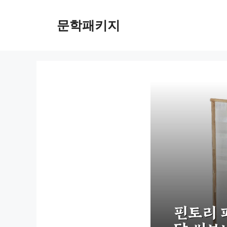
컨
텐
문학패키지
츠
로
건
너
뛰
기