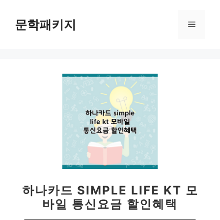
컨
텐
문학패키지
메
츠
로
뉴
건
너
뛰
기
하나카드 SIMPLE LIFE KT 모
바일 통신요금 할인혜택