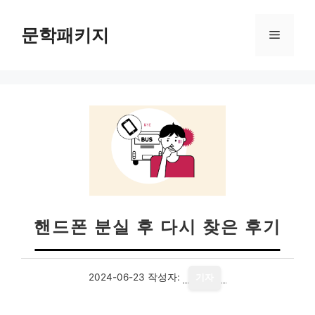
컨
텐
문학패키지
메
츠
로
뉴
건
너
뛰
기
핸드폰 분실 후 다시 찾은 후기
2024-06-23
작성자:
기자