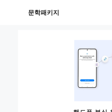
컨
텐
문학패키지
츠
로
건
너
뛰
기