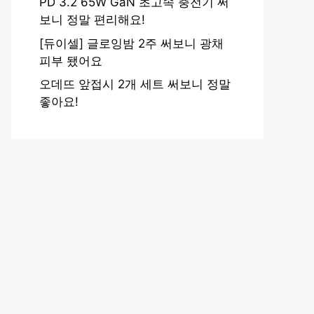
PD 3.2 65W GaN 초고속 충전기 써
보니 정말 편리해요!
[듀이셀] 글로잉밤 2주 써보니 광채
피부 됐어요
오데뜨 앞접시 2개 세트 써보니 정말
좋아요!