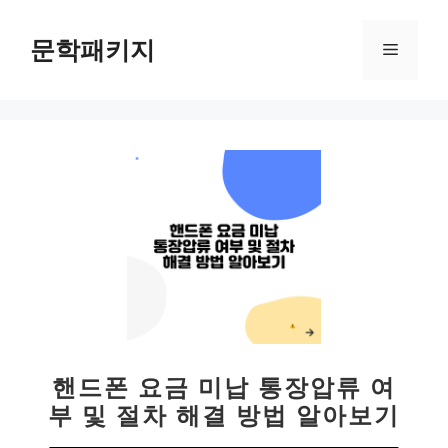
컨
텐
문학패키지
메
츠
로
뉴
건
너
뛰
기
핸드폰 요금 미납 통장압류 여
부 및 절차 해결 방법 알아보기