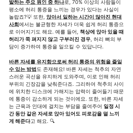
발하는 주요 원인 중 하나
로, 70% 이상의 사람들이
평소에 허리 통증을 느끼는 경우가 있다는 사실이
놀랍죠?💡 또한,
앉아서 일하는 시간이 많아진 현대
사회
에서는 불균형한 자세가 더욱 쉽게 허리 통증으
로 이어지기도 해요. 예를 들어,
책상에 앉아 있을 때
허리가 쭉 펴지지 않고 구부러진 경우
, 허리 뼈의 부
담이 증가하여 통증을 일으킬 수 있답니다.
바른 자세를 유지함으로써 허리 통증의 위험을 줄일
수 있는 방법
도 존재해요! 바른 자세는 척추의 자연
스러운 곡선을 유지하게 도와주며, 이로 인해 허리
부위의 긴장감을 낮춰준다죠. 그리하여 척추의 사이
에 위치한 디스크에 가해지는 압력이 줄어들기 때문
에 통증이 감소하게 되는 것이에요. 또한, 바른 자세
는 근육과 인대에 걸치는 부담을 줄여주어
일정 시
간 동안 같은 자세로 앉아 있어도 피로감을 덜 느끼
게 해준다
고 해요. 🔍