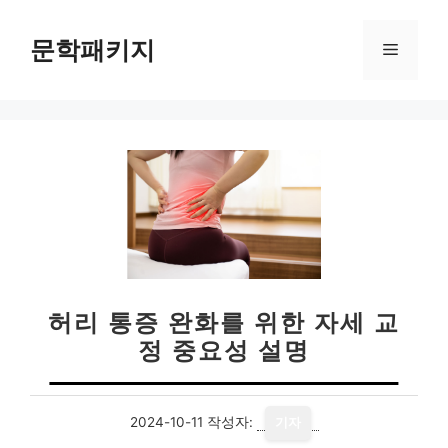
컨
텐
문학패키지
메
츠
로
뉴
건
너
뛰
기
허리 통증 완화를 위한 자세 교
정 중요성 설명
2024-10-11
작성자:
기자