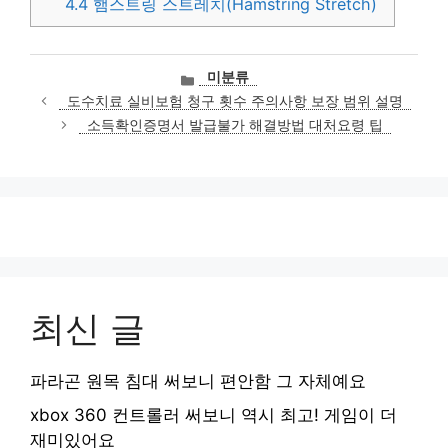
4.4
햄스트링 스트레치(Hamstring Stretch)
카
미분류
테
도수치료 실비보험 청구 횟수 주의사항 보장 범위 설명
고
소득확인증명서 발급불가 해결방법 대처요령 팁
리
최신 글
파라곤 원목 침대 써보니 편안함 그 자체예요
xbox 360 컨트롤러 써보니 역시 최고! 게임이 더
재미있어요