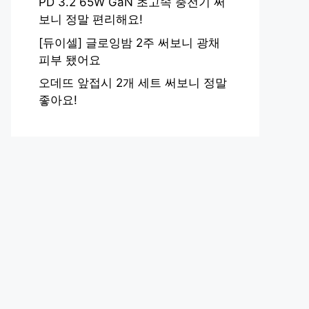
PD 3.2 65W GaN 초고속 충전기 써
보니 정말 편리해요!
[듀이셀] 글로잉밤 2주 써보니 광채
피부 됐어요
오데뜨 앞접시 2개 세트 써보니 정말
좋아요!