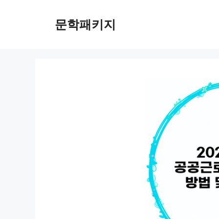
컨
텐
문학패키지
츠
로
건
너
뛰
기