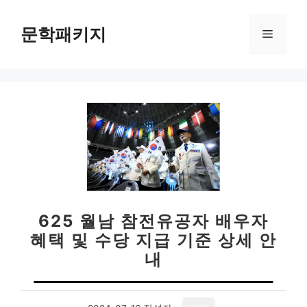
컨
텐
문학패키지
메
츠
로
뉴
건
너
뛰
기
625 월남 참전유공자 배우자
혜택 및 수당 지급 기준 상세 안
내