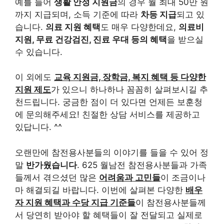
예를 들어
생활 안정 지원금
의 경우 월 최대 50만 원
까지 지급되며, 소득 기준에 따라
차등 지급
되고 있
습니다.
의료 지원 혜택
도 매우 다양한데요,
의료비
지원, 무료 건강검진, 진료 우대 등의 혜택
을 받으실
수 있습니다.
이 외에도
교육 지원금, 장학금, 복지 혜택 등 다양한
지원 제도
가 있으니 하나하나 꼼꼼히 살펴보시길 추
천드립니다. 궁금한 점이 더 있다면 언제든 보훈청
에 문의해주세요! 친절한 상담 서비스를 제공하고
있답니다. ^^
오랜만에 참전용사분들의 이야기를 들을 수 있어 정
말
반가웠습니다
. 625 월남전 참전용사분들과 가족
들께서 겪으셨던 많은
어려움과 고민들
이 조금이나
마 해결되길 바랍니다. 이번에 살펴본 다양한
배우
자 지원 혜택과 수당 지급 기준들
이 참전용사분들께
서 당연히 받아야 할 혜택들이 잘 전달되고 실제로