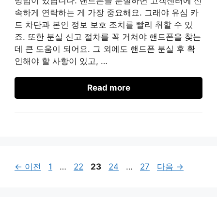
방법이 있답니다. 핸드폰을 분실하면 고객센터에 신
속하게 연락하는 게 가장 중요해요. 그래야 유심 카
드 차단과 본인 정보 보호 조치를 빨리 취할 수 있
죠. 또한 분실 신고 절차를 꼭 거쳐야 핸드폰을 찾는
데 큰 도움이 되어요. 그 외에도 핸드폰 분실 후 확
인해야 할 사항이 있고, …
Read more
페
페
페
페
페
←
이전
1
…
22
23
24
…
27
다음
→
이
이
이
이
이
지
지
지
지
지