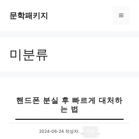
컨
텐
문학패키지
메
츠
로
뉴
건
너
미분류
뛰
기
핸드폰 분실 후 빠르게 대처하
는 법
2024-06-24
작성자:
기자