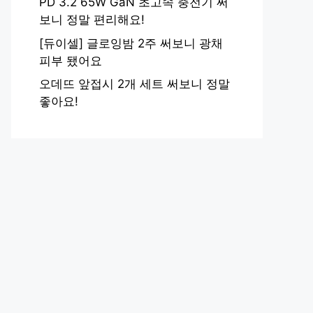
PD 3.2 65W GaN 초고속 충전기 써
보니 정말 편리해요!
[듀이셀] 글로잉밤 2주 써보니 광채
피부 됐어요
오데뜨 앞접시 2개 세트 써보니 정말
좋아요!