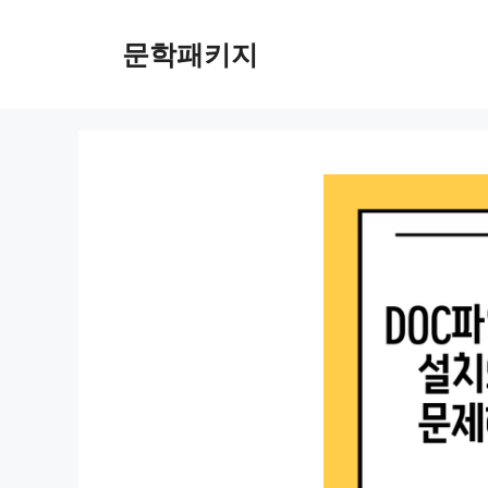
컨
텐
문학패키지
츠
로
건
너
뛰
기