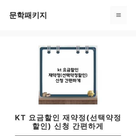
컨
텐
문학패키지
메
츠
로
뉴
건
너
뛰
기
KT 요금할인 재약정(선택약정
할인) 신청 간편하게