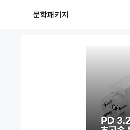
컨
텐
문학패키지
츠
로
건
너
뛰
기