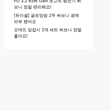
PD 3.2 65W GaN 초고속 충전기 써
보니 정말 편리해요!
[듀이셀] 글로잉밤 2주 써보니 광채
피부 됐어요
오데뜨 앞접시 2개 세트 써보니 정말
좋아요!