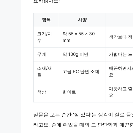
요하잖아요!
항목
사양
크기/치
약 55 x 55 x 30
생각보다 정
수
mm
무게
약 100g 미만
가볍다는 느
소재/재
매끈하면서도
고급 PC 난연 소재
질
요.
깨끗하고 깔
색상
화이트
요.
실물을 보는 순간 ‘잘 샀다’는 생각이 절로
라고요. 손에 쥐었을 때의 그 단단함과 매끈