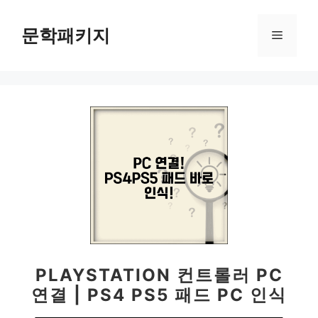
컨
텐
문학패키지
메
츠
로
뉴
건
너
뛰
기
PLAYSTATION 컨트롤러 PC
연결 | PS4 PS5 패드 PC 인식