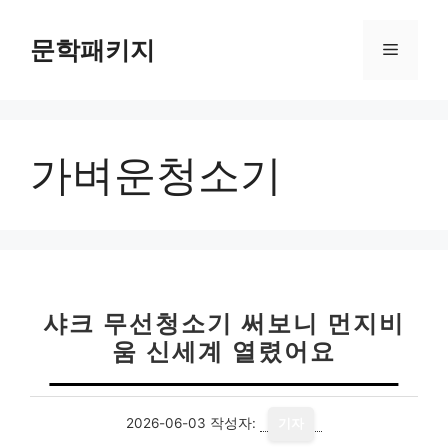
컨
텐
문학패키지
메
츠
로
뉴
건
너
가벼운청소기
뛰
기
샤크 무선청소기 써보니 먼지비
움 신세계 열렸어요
2026-06-03
작성자:
기자