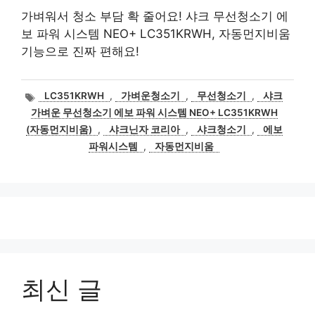
가벼워서 청소 부담 확 줄어요! 샤크 무선청소기 에
보 파워 시스템 NEO+ LC351KRWH, 자동먼지비움
기능으로 진짜 편해요!
태
LC351KRWH
,
가벼운청소기
,
무선청소기
,
샤크
그
가벼운 무선청소기 에보 파워 시스템 NEO+ LC351KRWH
(자동먼지비움)
,
샤크닌자 코리아
,
샤크청소기
,
에보
파워시스템
,
자동먼지비움
최신 글