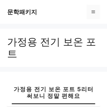
컨
텐
문학패키지
메
츠
로
뉴
건
너
가정용 전기 보온 포
뛰
기
트
가정용 전기 보온 포트 5리터
써보니 정말 편해요