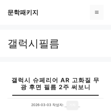
컨
텐
문학패키지
메
츠
로
뉴
건
너
갤럭시필름
뛰
기
갤럭시 슈페리어 AR 고화질 무
광 후면 필름 2주 써보니
2026-03-03
작성자:
기자