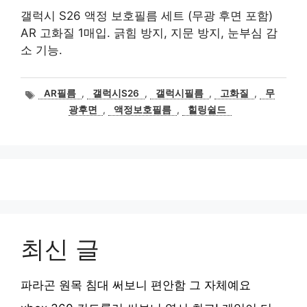
갤럭시 S26 액정 보호필름 세트 (무광 후면 포함)
AR 고화질 1매입. 긁힘 방지, 지문 방지, 눈부심 감
소 기능.
태
AR필름
,
갤럭시S26
,
갤럭시필름
,
고화질
,
무
그
광후면
,
액정보호필름
,
힐링쉴드
최신 글
파라곤 원목 침대 써보니 편안함 그 자체예요