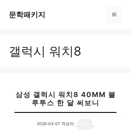
컨
텐
문학패키지
메
츠
로
뉴
건
너
갤럭시 워치8
뛰
기
삼성 갤럭시 워치8 40MM 블
루투스 한 달 써보니
2026-03-07
작성자:
기자