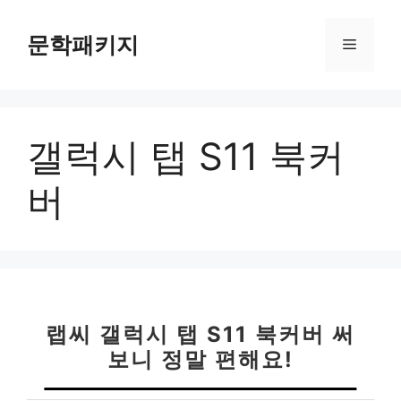
컨
텐
문학패키지
메
츠
로
뉴
건
너
갤럭시 탭 S11 북커
뛰
기
버
랩씨 갤럭시 탭 S11 북커버 써
보니 정말 편해요!