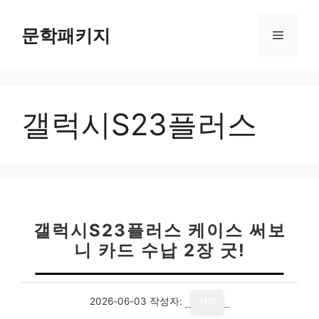
컨
텐
문학패키지
메
츠
로
뉴
건
너
갤럭시S23플러스
뛰
기
갤럭시S23플러스 케이스 써보
니 카드 수납 2장 굿!
2026-06-03
작성자:
기자