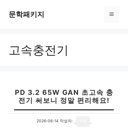
컨
텐
문학패키지
메
츠
로
뉴
건
너
고속충전기
뛰
기
PD 3.2 65W GAN 초고속 충
전기 써보니 정말 편리해요!
2026-06-14
작성자:
기자