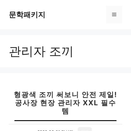
컨
텐
문학패키지
메
츠
로
뉴
건
너
관리자 조끼
뛰
기
형광색 조끼 써보니 안전 제일!
공사장 현장 관리자 XXL 필수
템