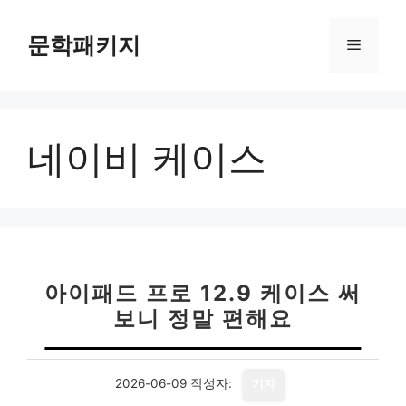
컨
텐
문학패키지
메
츠
로
뉴
건
너
네이비 케이스
뛰
기
아이패드 프로 12.9 케이스 써
보니 정말 편해요
2026-06-09
작성자:
기자