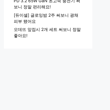
PD 3.2 65W GaN 초고속 충전기 써
보니 정말 편리해요!
[듀이셀] 글로잉밤 2주 써보니 광채
피부 됐어요
오데뜨 앞접시 2개 세트 써보니 정말
좋아요!