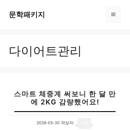
컨
텐
문학패키지
메
츠
로
뉴
건
너
다이어트관리
뛰
기
스마트 체중계 써보니 한 달 만
에 2KG 감량했어요!
2026-05-30
작성자:
기자