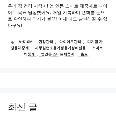
우리 집 건강 지킴이! 앱 연동 스마트 체중계로 다이
어트 목표 달성했어요. 매일 기록하며 변화를 눈으
로 확인하니 의지가 불끈! 이제 나도 날씬해질 수 있
다구요!
태
IA-S10M
,
건강관리
,
다이어트관리
,
디지털 가
그
정용체중계
,
사무실업소용가정용가성비선물
,
스마트
체중계
,
앱연동 스마트체중계
,
홈트
최신 글