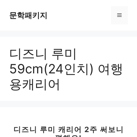
컨
텐
문학패키지
메
츠
로
뉴
건
너
디즈니 루미
뛰
기
59cm(24인치) 여행
용캐리어
디즈니 루미 캐리어 2주 써보니