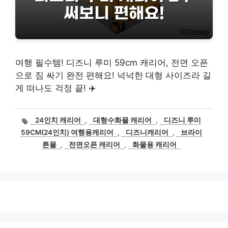
여행 필수템! 디즈니 루미 59cm 캐리어, 전면 오픈
으로 짐 싸기 완전 편해요! 넉넉한 대형 사이즈라 길
게 떠나도 걱정 끝! ✈️
태
24인치 캐리어
,
대형수화물 캐리어
,
디즈니 루미
그
59CM(24인치) 여행용캐리어
,
디즈니캐리어
,
브라이
튼몰
,
전면오픈 캐리어
,
화물용 캐리어