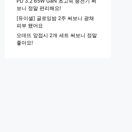
PD 3.2 65W GaN 초고속 충전기 써
보니 정말 편리해요!
[듀이셀] 글로잉밤 2주 써보니 광채
피부 됐어요
오데뜨 앞접시 2개 세트 써보니 정말
좋아요!