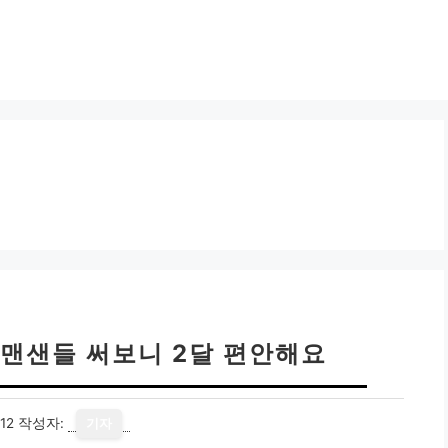
셔맨샌들 써보니 2달 편안해요
12
작성자:
기자