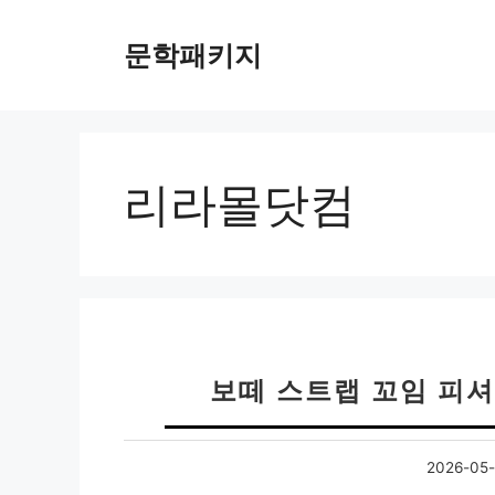
컨
텐
문학패키지
츠
로
건
너
뛰
리라몰닷컴
기
보떼 스트랩 꼬임 피
2026-05-