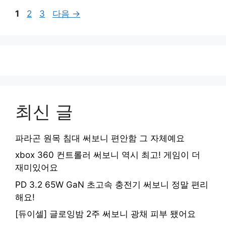
페
페
페
1
2
3
다음
→
이
이
이
지
지
지
최신 글
파라곤 원목 침대 써보니 편안함 그 자체예요
xbox 360 컨트롤러 써보니 역시 최고! 게임이 더
재미있어요
PD 3.2 65W GaN 초고속 충전기 써보니 정말 편리
해요!
[듀이셀] 글로잉밤 2주 써보니 광채 피부 됐어요