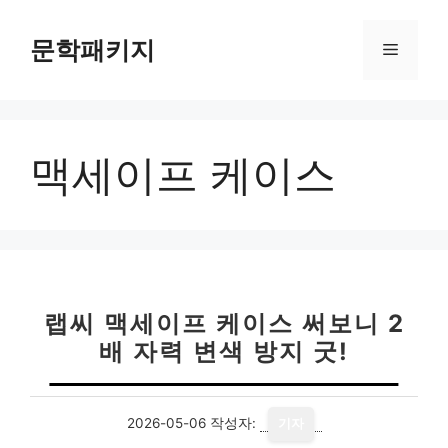
컨
텐
문학패키지
메
츠
로
뉴
건
너
맥세이프 케이스
뛰
기
랩씨 맥세이프 케이스 써보니 2
배 자력 변색 방지 굿!
2026-05-06
작성자:
기자