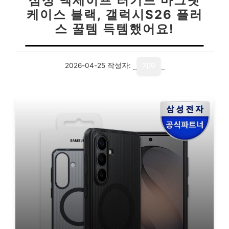
삼성 맥세이프 러기드 마그넷
케이스 블랙, 갤럭시S26 플러
스 꿀템 득템했어요!
2026-04-25
작성자:
기자