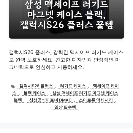
갤럭시S26 플러스, 강력한 맥세이프 러기드 케이스
로 완벽 보호하세요. 견고한 디자인과 안정적인 마
그네틱으로 안심하고 사용하세요.
태
갤럭시S26 플러스
,
러기드 케이스
,
맥세이프 케이
그
스
,
블랙 케이스
,
삼성 맥세이프 러기드 마그넷 케이스
블랙
,
삼성공식파트너 DMAC
,
스마트폰 액세서리
,
일상 필수템