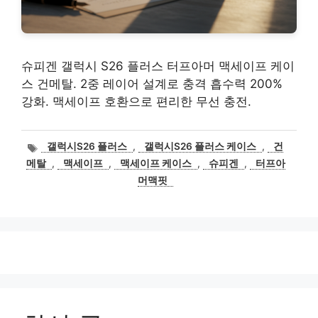
슈피겐 갤럭시 S26 플러스 터프아머 맥세이프 케이
스 건메탈. 2중 레이어 설계로 충격 흡수력 200%
강화. 맥세이프 호환으로 편리한 무선 충전.
태
갤럭시S26 플러스
,
갤럭시S26 플러스 케이스
,
건
그
메탈
,
맥세이프
,
맥세이프 케이스
,
슈피겐
,
터프아
머맥핏