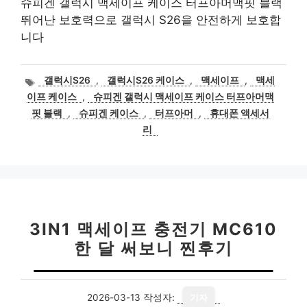
슈피겐 갤럭시 맥세이프 케이스 터프아머맥핏 블랙
뛰어난 보호력으로 갤럭시 S26을 안전하게 보호합
니다
태
갤럭시S26
,
갤럭시S26 케이스
,
맥세이프
,
맥세
그
이프 케이스
,
슈피겐 갤럭시 맥세이프 케이스 터프아머맥
핏 블랙
,
슈피겐 케이스
,
터프아머
,
휴대폰 액세서
리
3IN1 맥세이프 충전기 MC610
한 달 써보니 찐후기
2026-03-13
작성자:
기자