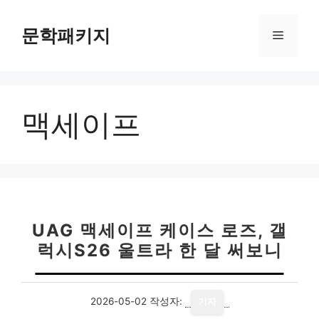
컨
텐
문학패키지
메
츠
로
뉴
건
너
맥세이프
뛰
기
UAG 맥세이프 케이스 로즈, 갤
럭시S26 울트라 한 달 써보니
2026-05-02
작성자:
기자